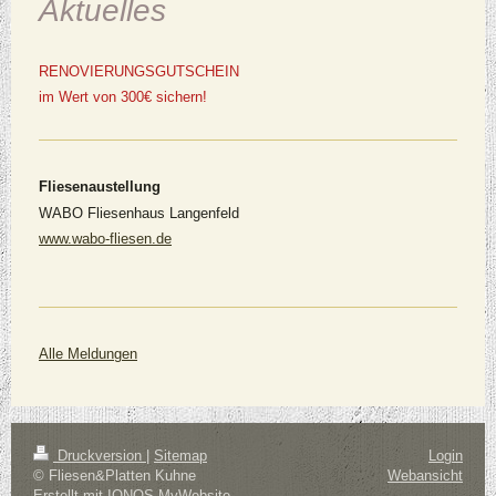
Aktuelles
RENOVIERUNGSGUTSCHEIN
im Wert von 300€ sichern!
Fliesenaustellung
WABO Fliesenhaus Langenfeld
www.wabo-fliesen.de
Alle Meldungen
Druckversion
|
Sitemap
Login
© Fliesen&Platten Kuhne
Webansicht
Erstellt mit
IONOS MyWebsite
.